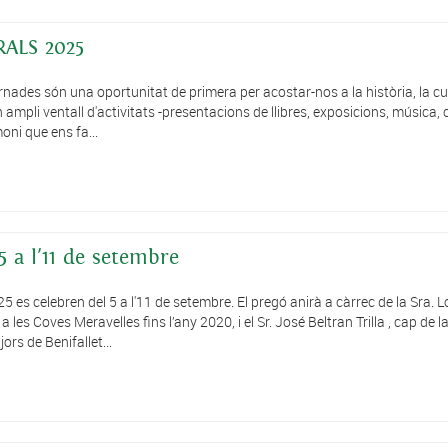
ALS 2025
nades són una oportunitat de primera per acostar-nos a la història, la cul
n ampli ventall d'activitats -presentacions de llibres, exposicions, música,
moni que ens fa...
5 a l'11 de setembre
5 es celebren del 5 a l'11 de setembre. El pregó anirà a càrrec de la Sra. 
les Coves Meravelles fins l’any 2020, i el Sr. José Beltran Trilla , cap de l
ors de Benifallet...