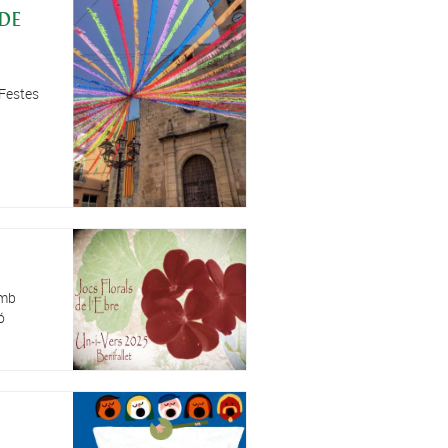
DE
 Festes
amb
ó