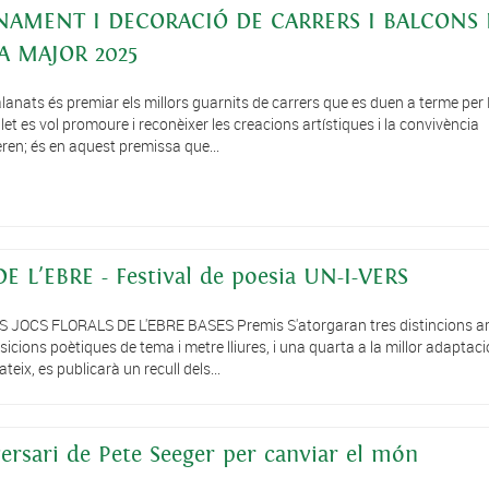
NAMENT I DECORACIÓ DE CARRERS I BALCONS 
A MAJOR 2025
lanats és premiar els millors guarnits de carrers que es duen a terme per
et es vol promoure i reconèixer les creacions artístiques i la convivència
en; és en aquest premissa que...
 L'EBRE - Festival de poesia UN-I-VERS
S JOCS FLORALS DE L'EBRE BASES Premis S'atorgaran tres distincions 
sicions poètiques de tema i metre lliures, i una quarta a la millor adaptaci
eix, es publicarà un recull dels...
versari de Pete Seeger per canviar el món