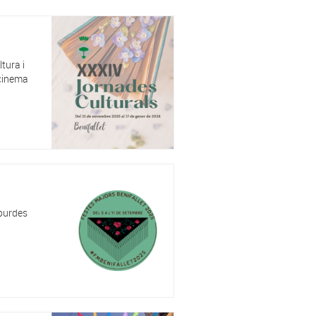
tura i
 cinema
Lourdes
a