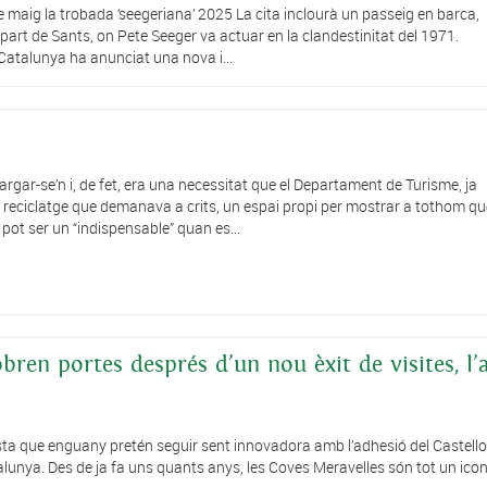
4 de maig la trobada ‘seegeriana’ 2025 La cita inclourà un passeig en barca,
part de Sants, on Pete Seeger va actuar en la clandestinitat del 1971.
Catalunya ha anunciat una nova i...
gar-se’n i, de fet, era una necessitat que el Departament de Turisme, ja
 reciclatge que demanava a crits, un espai propi per mostrar a tothom qu
ot ser un “indispensable” quan es...
bren portes després d’un nou èxit de visites, l’
que enguany pretén seguir sent innovadora amb l’adhesió del Castellot
alunya. Des de ja fa uns quants anys, les Coves Meravelles són tot un icone