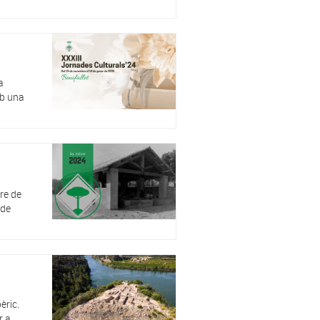
a
mb una
re de
 de
èric.
r a