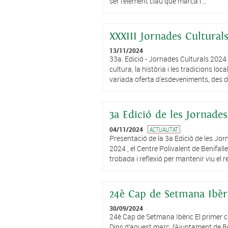
ser l’element clau que marca l’...
XXXIII Jornades Culturals
13/11/2024
33a. Edició - Jornades Culturals 2024 
cultura, la història i les tradicions lo
variada oferta d'esdeveniments, des de
3a Edició de les Jornad
04/11/2024
ACTUALITAT
Presentació de la 3a Edició de les Jo
2024 , el Centre Polivalent de Benifal
trobada i reflexió per mantenir viu el re
24è Cap de Setmana Ibèr
30/09/2024
24è Cap de Setmana Ibèric El primer c
Dins d’aquest marc, l’Ajuntament de Ben