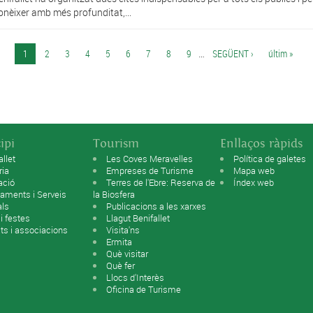
onèixer amb més profunditat,...
1
2
3
4
5
6
7
8
9
…
SEGÜENT ›
últim »
ipi
Tourism
Enllaços ràpids
allet
Les Coves Meravelles
Política de galetes
ria
Empreses de Turisme
Mapa web
ació
Terres de l'Ebre: Reserva de
Índex web
aments i Serveis
la Biosfera
als
Publicacions a les xarxes
 i festes
Llagut Benifallet
ats i associacions
Visita'ns
Ermita
Què visitar
Què fer
Llocs d'Interès
Oficina de Turisme