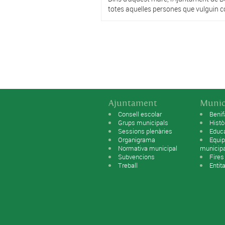
totes aquelles persones que vulguin c
Pàgines
Ajuntament
Munic
Consell escolar
Benif
Grups municipals
Histò
Sessions plenàries
Educ
Organigrama
Equip
Normativa municipal
municip
Subvencions
Fires
Treball
Entit