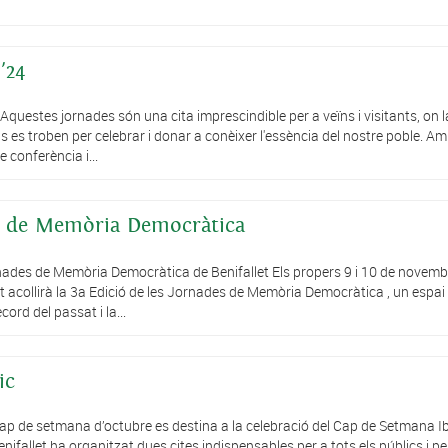
'24
Aquestes jornades són una cita imprescindible per a veïns i visitants, on l
cals es troben per celebrar i donar a conèixer l'essència del nostre poble. A
 conferència i...
es de Memòria Democràtica
rnades de Memòria Democràtica de Benifallet Els propers 9 i 10 de novemb
let acollirà la 3a Edició de les Jornades de Memòria Democràtica , un espai
cord del passat i la...
ic
ap de setmana d’octubre es destina a la celebració del Cap de Setmana Ib
ifallet ha organitzat dues cites indispensables per a tots els públics i pe