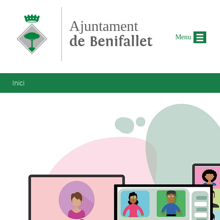
Vés al contingut
Ajuntament
de Benifallet
Menu
Esteu aquí
Inici