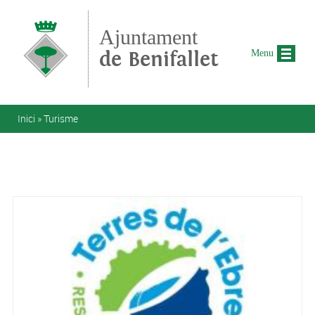
Vés al contingut
Ajuntament
de Benifallet
Menu
Esteu aquí
Inici
»
Turisme