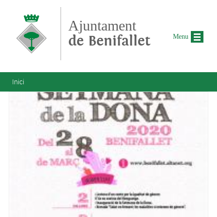
Vés al contingut
Ajuntament
de Benifallet
Menu
Esteu aquí
Inici