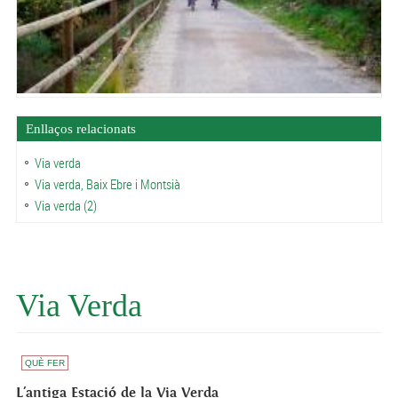
Enllaços relacionats
Via verda
Via verda, Baix Ebre i Montsià
Via verda (2)
Via Verda
QUÈ FER
L'antiga Estació de la Via Verda