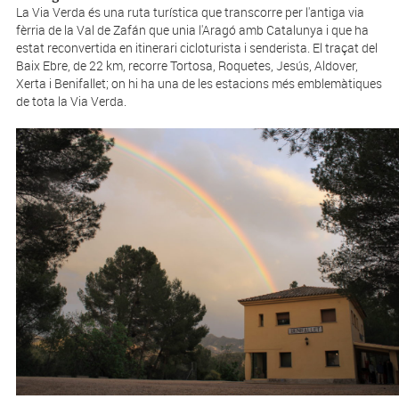
La Via Verda és una ruta turística que transcorre per l'antiga via
fèrria de la Val de Zafán que unia l'Aragó amb Catalunya i que ha
estat reconvertida en itinerari cicloturista i senderista. El traçat del
Baix Ebre, de 22 km, recorre Tortosa, Roquetes, Jesús, Aldover,
Xerta i Benifallet; on hi ha una de les estacions més emblemàtiques
de tota la Via Verda.