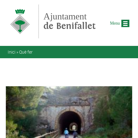
Vés al contingut
Ajuntament
de Benifallet
Menu
Esteu aquí
Inici
»
Què fer