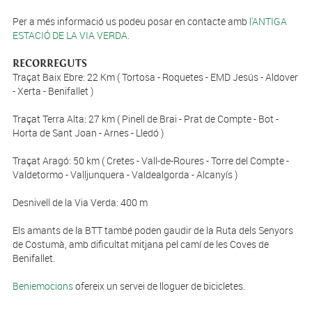
Per a més informació us podeu posar en contacte amb
l'ANTIGA
ESTACIÓ DE LA VIA VERDA
.
RECORREGUTS
Traçat Baix Ebre: 22 Km ( Tortosa - Roquetes - EMD Jesús - Aldover
- Xerta - Benifallet )
Traçat Terra Alta: 27 km ( Pinell de Brai - Prat de Compte - Bot -
Horta de Sant Joan - Arnes - Lledó )
Traçat Aragó: 50 km ( Cretes - Vall-de-Roures - Torre del Compte -
Valdetormo - Valljunquera - Valdealgorda - Alcanyís )
Desnivell de la Via Verda: 400 m
Els amants de la BTT també poden gaudir de la Ruta dels Senyors
de Costumà, amb dificultat mitjana pel camí de les Coves de
Benifallet.
Beniemocions
ofereix un servei de lloguer de bicicletes.