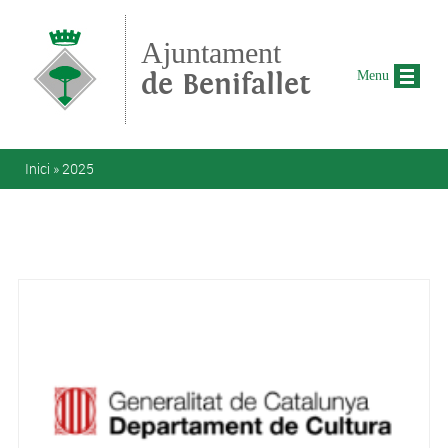
Vés al contingut
Ajuntament
de Benifallet
Menu
Esteu aquí
Inici
»
2025