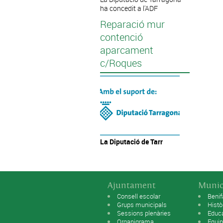
ha concedit a l'ADF
Reparació mur
contenció
aparcament
c/Roques
La Diputació
de Tarr
Ajuntament
Munic
Consell escolar
Benif
Grups municipals
Histò
Sessions plenàries
Educ
Organigrama
Equip