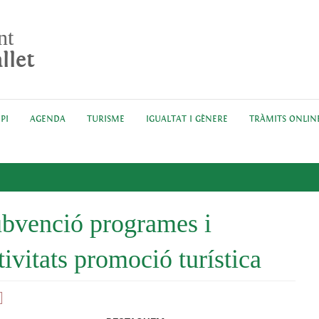
nt
llet
PI
AGENDA
TURISME
IGUALTAT I GÈNERE
TRÀMITS ONLIN
bvenció programes i
tivitats promoció turística