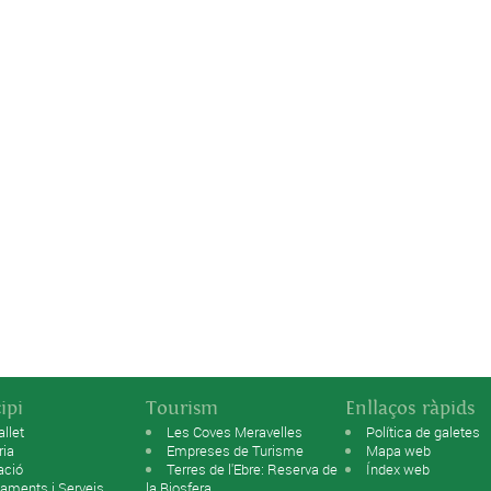
ipi
Tourism
Enllaços ràpids
allet
Les Coves Meravelles
Política de galetes
ria
Empreses de Turisme
Mapa web
ació
Terres de l'Ebre: Reserva de
Índex web
aments i Serveis
la Biosfera