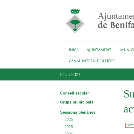
Vés al contingut
Ajuntame
de Benifa
INICI
AJUNTAMENT
MUNICI
CANAL INTERN D'ALERTES
Esteu aquí
Inici
»
2021
Su
Consell escolar
Grups municipals
ac
Sessions plenàries
2026
2021
2025
2024