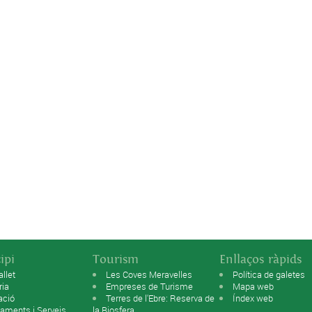
ipi
Tourism
Enllaços ràpids
allet
Les Coves Meravelles
Política de galetes
ria
Empreses de Turisme
Mapa web
ació
Terres de l'Ebre: Reserva de
Índex web
aments i Serveis
la Biosfera