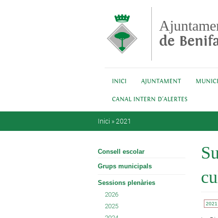
Vés al contingut
Ajuntame
de Benifa
INICI
AJUNTAMENT
MUNICI
CANAL INTERN D'ALERTES
Esteu aquí
Inici
»
2021
Su
Consell escolar
Grups municipals
cu
Sessions plenàries
2026
2021
2025
2024