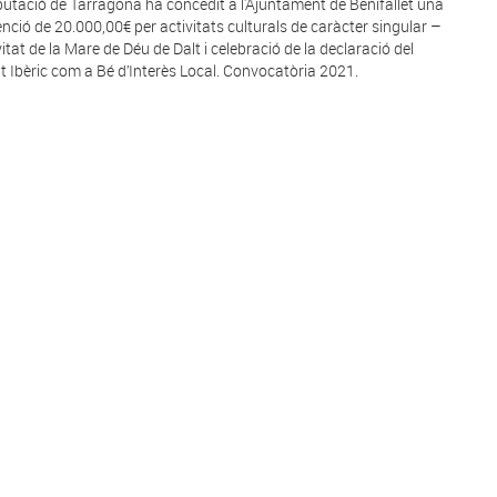
putació de Tarragona ha concedit a l'Ajuntament de Benifallet una
nció de 20.000,00€ per activitats culturals de caràcter singular –
itat de la Mare de Déu de Dalt i celebració de la declaració del
t Ibèric com a Bé d’Interès Local. Convocatòria 2021.