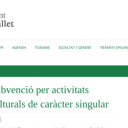
nt
llet
PI
AGENDA
TURISME
IGUALTAT I GÈNERE
TRÀMITS ONLIN
bvenció per activitats
lturals de caràcter singular