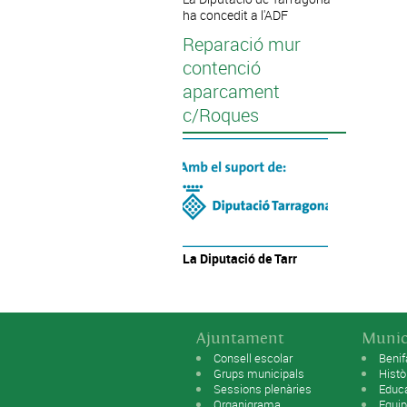
ha concedit a l'ADF
Reparació mur
contenció
aparcament
c/Roques
La Diputació
de Tarr
Ajuntament
Munic
Consell escolar
Benif
Grups municipals
Histò
Sessions plenàries
Educ
Organigrama
Equip