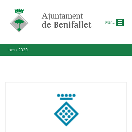
Vés al contingut
Ajuntament
de Benifallet
Menu
Esteu aquí
Inici
»
2020