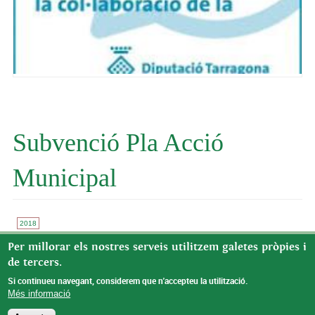
Subvenció Pla Acció
Municipal
2018
La Diputació de Tarragona ha concedit a l'Ajuntament de Benifallet
Per millorar els nostres serveis utilitzem galetes pròpies i
la subvenció de 10.000 € del Pla d'Acció Municipal, anualitat 2017,
de tercers.
pel programa de sosteniment del lloc de secretaria-intervenció.
Si continueu navegant, considerem que n'accepteu la utilització.
Més informació