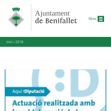
Vés al contingut
Ajuntament
de Benifallet
Menu
Esteu aquí
Inici
»
2018