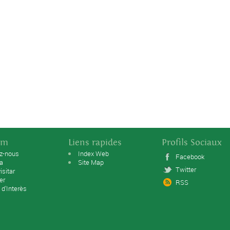
sm
Liens rapides
Profils Sociaux
ez-nous
Index Web
Facebook
ta
Site Map
Twitter
isitar
er
RSS
 d'Interès