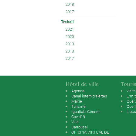
2018
2017
Treball
2021
2020
2019
2018
2017
Hôtel de ville
Touri
Agenda
visit
Canal intern d'alertes
Ermi
Mairie
Què v
Turisme
Què f
Igualtat i Gènere
Llocs
Covid19
Ville
Carrousel
OFICINA VIRTUAL DE