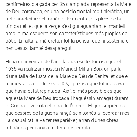
centímetres d'alçada per 35 d'amplada, representa la Mare
de Déu coronada, en una posició frontal molt hieràtica, un
tret caracterític del romànic. Per contra, els plecs de la
túnica i el fet que la verge s'estigui aguantant el mantell
amb la mà esquerra són característiques més pròpies del
gòtic. Li falta la mà dreta, i tot fa pensar que hi sostenia el
nen Jesús, també desaparegut.
Hi ha un inventari de l'art i la diòcesi de Tortosa que el
1935 va realitzar mossèn Manuel Milian Boix on parla
d'una talla de fusta de la Mare de Déu de Benifallet que el
religiós va datar del segle XIV, i precisa que tot indicava
que havia estat repintada. Així, el més possible és que
aquesta Mare de Déu trobada l'haguéssin amagat durant
la Guerra Civil sota el terra de l'ermita. El que sorprèn és
que després de la guerra ningú se'n tornés a recordar més.
La casualitat la va fer reaparèixer, arran d'unes obres
rutinàries per canviar el terra de l'ermita.