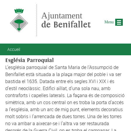
Aller au contenu principal
Ajuntament
de Benifallet
Menu
Vous êtes ici
Accueil
Església Parroquial
L'església parroquial de Santa Maria de l'Assumpció de
Benifallet està situada a la plaça major del poble i va ser
bastida el 1635. Datada entre els segles XVI i XIX i és
d'estil neoclàssic. Edifici aïllat, d'una sola nau, amb
contraforts i capelles laterals. La façana és de composició
simètrica, amb un cos central on es troba la porta d'accés
a l'església, amb un arc de mig punt, elements decoratius
molt sobris i l'arrencada de dues torres. Una de les torres
no va arribar a aixecar-se i l'altra va ser restaurada
després de la Guerra Civil, on es troba el campanar. La