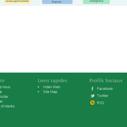
sm
Liens rapides
Profils Sociaux
ez-nous
Index Web
Facebook
ta
Site Map
Twitter
isitar
er
RSS
 d'Interès