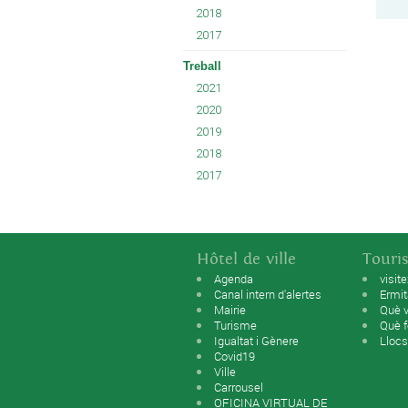
2018
2017
Treball
2021
2020
2019
2018
2017
Hôtel de ville
Touri
Agenda
visit
Canal intern d'alertes
Ermi
Mairie
Què v
Turisme
Què f
Igualtat i Gènere
Llocs
Covid19
Ville
Carrousel
OFICINA VIRTUAL DE