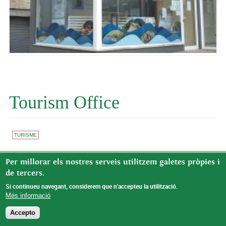
Tourism Office
TURISME
You can check the hours of the Tourist Office, depending on the
Per millorar els nostres serveis utilitzem galetes pròpies i
time of year, in the following link:
https://turismebenifallet.cat/en/
de tercers.
Si continueu navegant, considerem que n'accepteu la utilització.
Més informació
© Missatge de Copyright
Accepto