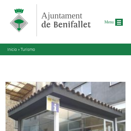
Pasar al contenido principal
Ajuntament
de Benifallet
Menu
Se encuentra usted aquí
Inicio
»
Turismo