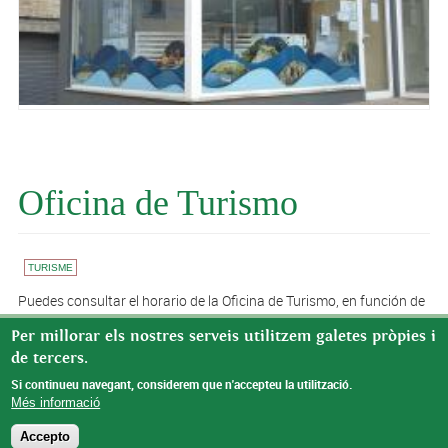
Oficina de Turismo
TURISME
Puedes consultar el horario de la Oficina de Turismo, en función de
la época del año, en el siguiente enlace:
Per millorar els nostres serveis utilitzem galetes pròpies i
https://turismebenifallet.cat/es/
de tercers.
Si continueu navegant, considerem que n'accepteu la utilització.
Més informació
Accepto
© Missatge de Copyright